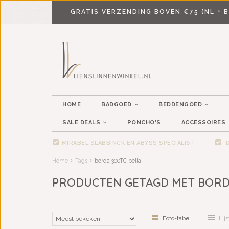
GRATIS VERZENDING BOVEN €75 (NL + B
HOME
BADGOED
BEDDENGOED
SALE DEALS
PONCHO'S
ACCESSOIRES
MIRABEL SLABBINCK EN ABYSS SPECIALIST
D
Home
Tags
borda 300TC pella
PRODUCTEN GETAGD MET BORDA
Foto-tabel
Lijs