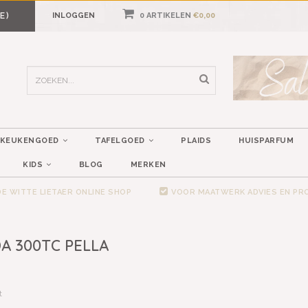
E)
INLOGGEN
0 ARTIKELEN
€0,00
KEUKENGOED
TAFELGOED
PLAIDS
HUISPARFUM
KIDS
BLOG
MERKEN
E WITTE LIETAER ONLINE SHOP
VOOR MAATWERK ADVIES EN P
 300TC PELLA
t