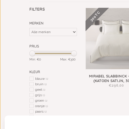
FILTERS
300TC
MERKEN
PRIJS
Min: €
0
Max: €
300
KLEUR
MIRABEL SLABBINCK 
blauw
(1)
(KATOEN SATIJN, 3
bruin
(1)
€296,00
geel
(1)
grijs
(1)
groen
(1)
oranje
(1)
paars
(1)
rood
(1)
roze
(1)
taupe
(1)