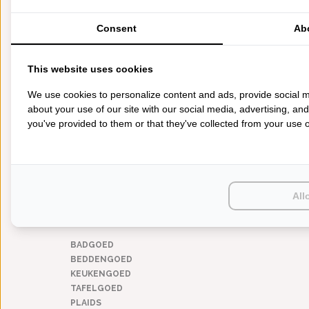
wit
(1)
zilver
(1)
Consent
Ab
zwart
(1)
BREEDTE DEKBED
This website uses cookies
140 (1 persoons)
(1)
200 (2 persoons)
(1)
We use cookies to personalize content and ads, provide social m
240 (lits-jumeaux)
(1)
about your use of our site with our social media, advertising, an
260 (extra breed)
(1)
you've provided to them or that they've collected from your use of
270 (extra breed)
(1)
280 (extra breed)
(1)
MATERIAAL
gekamd katoen satijn
(1)
All
CATEGORIEËN
BADGOED
BEDDENGOED
KEUKENGOED
TAFELGOED
PLAIDS