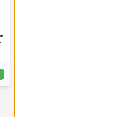
on
ion