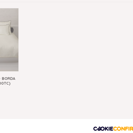
- BORDA
00TC)