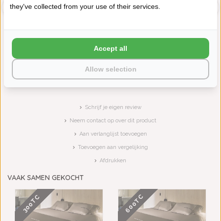
they've collected from your use of their services.
Accept all
MIRABEL SLABBINCK BADLIJN
MIRABEL SLABBINCK BADLIJN
FANNA, VANAF
BAVA, VANAF
€40,00
€35,00
Allow selection
Schrijf je eigen review
Neem contact op over dit product
Aan verlanglijst toevoegen
Toevoegen aan vergelijking
Afdrukken
VAAK SAMEN GEKOCHT
600TC
300TC