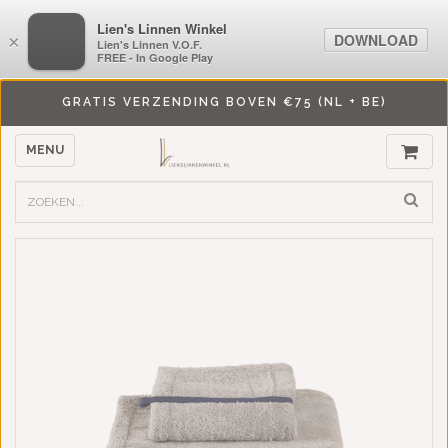
LiensLinnenwinkel.nl
Lien's Linnen Winkel
DOWNLOAD
DOWNLOAD
×
×
Lien's Linnen V.O.F.
Lien's Linnen V.O.F.
FREE - In Google Play
FREE - In Google Play
GRATIS VERZENDING BOVEN €75 (NL + BE)
MENU