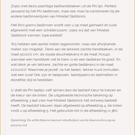
Zoals met deze prachtige badhanddoeken uit de Phi lijn. Perfect
passend bij het Phi bedlinnen, maar ook mooi te combineren bij de
andere bedlinnenlijnen van Mirabel Slabbinck.
Het 600 grams badlinnen wordt voor u op maat gemaakt en luxe
afgewerkt met een schilderszoom, zoals wij dat van Mirabel
Slabbinck kennen; topkwaliteit!
Wij hebben een aantal maten opgenomen, maar ook afwijkende
maten zijn mogelijk. Denk aan de lekkere zachte handdoeken, in de
maat 50x100 cm, de royale douchelakens in de maat 70x140,
wanneer een handdoek net te klein is en een badlaken te groot. En
wat denk je van lekkere, zachte en grote badlakens in de maat
100x200! Waarmee je jezelf, na het baden, lekker kunt omhullen;
wat een luxe! Ook zijn er badjassen, badslippers en badmatten in
dezelfde stijl te bestellen.
U stelt de Phi badlijn zelf samen door de badstof kleur te kiezen en
de kleur van de linten. De uitgebreide technische tekening op
afbeelding 3 laat zien hoe Mirabel Slabbinck het ontwerp bedoelt
heeft. De badstof kleuren staan afgebeeld op afbeelding 4, de linten
vindt u op afbeelding 5. Het gebruikte lint in de afbeelding is 380.
Opmerking: De echte kleuren kunnen iets afwijken van de kleuren die u op uw
scherm ziet.