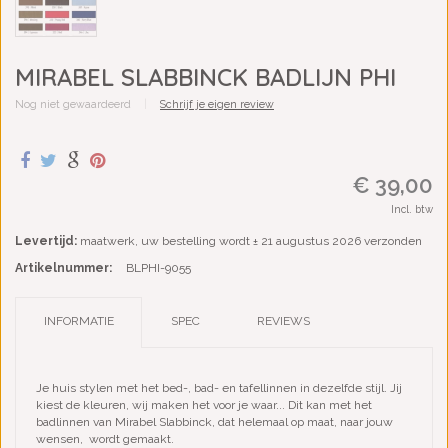
MIRABEL SLABBINCK BADLIJN PHI
Nog niet gewaardeerd
|
Schrijf je eigen review
€ 39,00
Incl. btw
Levertijd:
maatwerk, uw bestelling wordt ± 21 augustus 2026 verzonden
Artikelnummer:
BLPHI-9055
INFORMATIE
SPEC
REVIEWS
Je huis stylen met het bed-, bad- en tafellinnen in dezelfde stijl. Jij
kiest de kleuren, wij maken het voor je waar...⁠ Dit kan met het
badlinnen van Mirabel Slabbinck, dat helemaal op maat, naar jouw
wensen, wordt gemaakt.